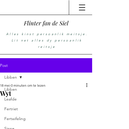
Flinter fan de Siel
Alles kinst persoanlik meitsje.
Lit net alles dy persoanlik
reitsje
Post
Libben
18 mei
0 minuten om te lezen
Libben
Wyt
Leafde
Fertriet
Fertwifeling
Sinne