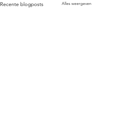
Alles weergeven
Recente blogposts
Opmerkingen
Ivich wyt
Foargoed