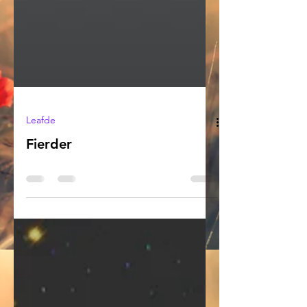
Leafde
Fierder