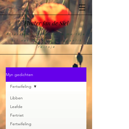
Flinter fan de Siel
Alles kinst persoanlik meitsje.
Lit net alles dy persoanlik
reitsje
Myn gedichten
Fertwifeling
Libben
Leafde
Fertriet
Fertwifeling