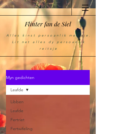
Flinter fan de Siel
Alles kinst persoanlik meitsje.
Lit net alles dy persoanlik
reitsje
Myn gedichten
Leafde
Libben
Leafde
Fertriet
Fertwifeling