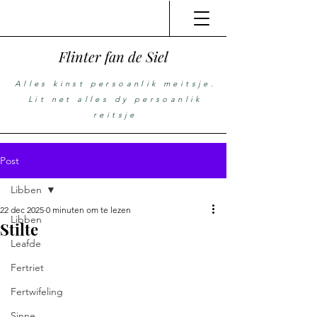
Flinter fan de Siel
Alles kinst persoanlik meitsje.
Lit net alles dy persoanlik
reitsje
Post
Libben
22 dec 2025
0 minuten om te lezen
Libben
Stilte
Leafde
Fertriet
Fertwifeling
Sinne