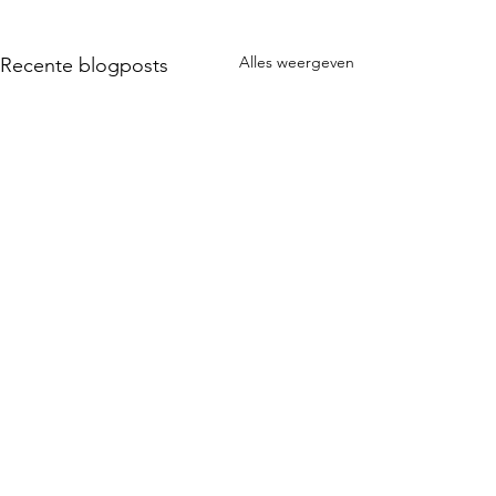
Alles weergeven
Recente blogposts
Hecht
Opmerkingen
Foargoed