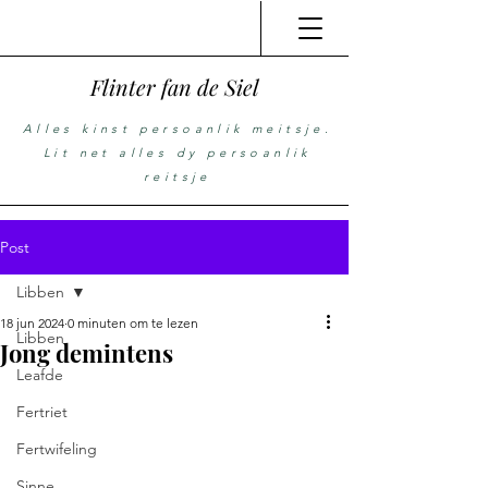
Flinter fan de Siel
Alles kinst persoanlik meitsje.
Lit net alles dy persoanlik
reitsje
Post
Libben
18 jun 2024
0 minuten om te lezen
Libben
Jong demintens
Leafde
Fertriet
Fertwifeling
Sinne