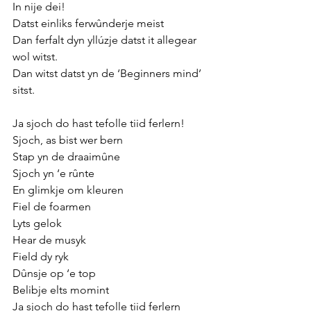
In nije dei!
Datst einliks ferwûnderje meist
Dan ferfalt dyn yllúzje datst it allegear 
wol witst. 
Dan witst datst yn de ‘Beginners mind’ 
sitst. 
Ja sjoch do hast tefolle tiid ferlern!
Sjoch, as bist wer bern
Stap yn de draaimûne
Sjoch yn ‘e rûnte 
En glimkje om kleuren
Fiel de foarmen
Lyts gelok
Hear de musyk
Field dy ryk
Dûnsje op ‘e top
Belibje elts momint
Ja sjoch do hast tefolle tiid ferlern