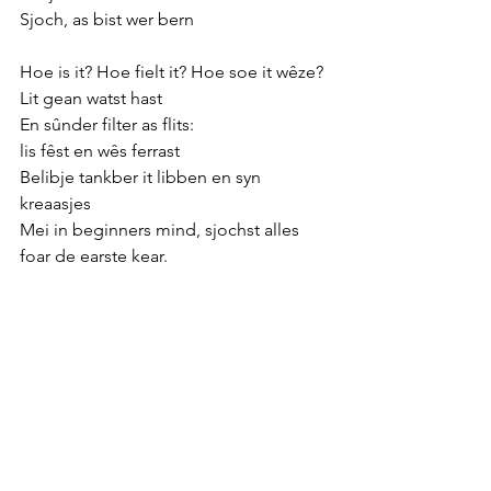
Sjoch, as bist wer bern
Hoe is it? Hoe fielt it? Hoe soe it wêze?
Lit gean watst hast
En sûnder filter as flits:
lis fêst en wês ferrast
Belibje tankber it libben en syn 
kreaasjes 
Mei in beginners mind, sjochst alles 
foar de earste kear.
In ferskaat oan mooglikheden en 
fariaasje
Ferjit watst tinkst datst witst
dan sjochst safolle mear.
Sinne