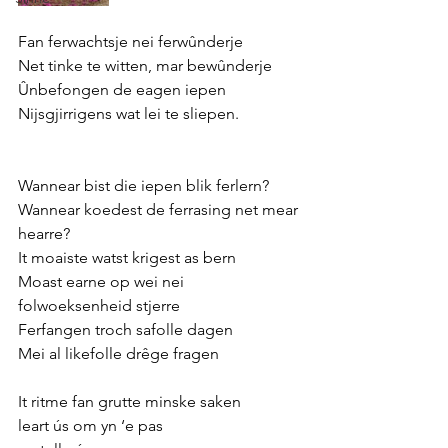
Fan ferwachtsje nei ferwûnderje
Net tinke te witten, mar bewûnderje
Ûnbefongen de eagen iepen 
Nijsgjirrigens wat lei te sliepen. 
Wannear bist die iepen blik ferlern?
Wannear koedest de ferrasing net mear 
hearre?
It moaiste watst krigest as bern
Moast earne op wei nei 
folwoeksenheid stjerre
Ferfangen troch safolle dagen 
Mei al likefolle drêge fragen
It ritme fan grutte minske saken
leart ús om yn ‘e pas