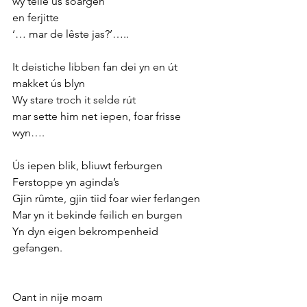
wy telle ús soargen
en ferjitte 
‘… mar de lêste jas?’…..
It deistiche libben fan dei yn en út
makket ús blyn
Wy stare troch it selde rút
mar sette him net iepen, foar frisse 
wyn….
Ús iepen blik, bliuwt ferburgen
Ferstoppe yn aginda’s
Gjin rûmte, gjin tiid foar wier ferlangen
Mar yn it bekinde feilich en burgen
Yn dyn eigen bekrompenheid 
gefangen. 
Oant in nije moarn